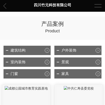
四川竹元科技有限公司
产品案例
Product
建筑结构
户外装饰
室内装饰
景观
门窗
家具