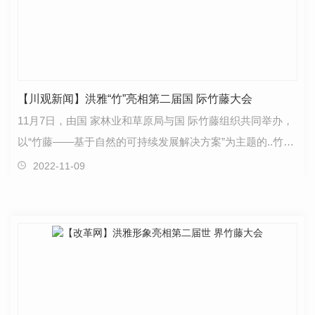
【川观新闻】洪雅“竹”亮相第二届国 际竹藤大会
11月7日，由国 家林业和草原局与国 际竹藤组织共同举办，
以“竹藤——基于自然的可持续发展解决方案”为主题的..竹藤
组织成立二十五周年志庆暨第二届世 界竹藤大会…
2022-11-09