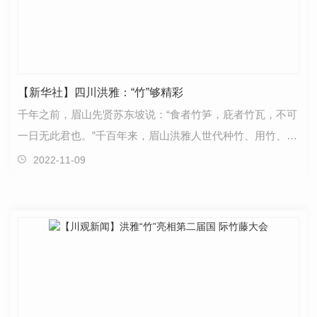
【新华社】四川洪雅：“竹”够精彩
千年之前，眉山先贤苏东坡说：“食者竹笋，庇者竹瓦，不可
一日无此君也。”千百年来，眉山洪雅人世代种竹、用竹、爱
竹。11月7日，眉山洪雅县委书记周代军通过视频…
2022-11-09