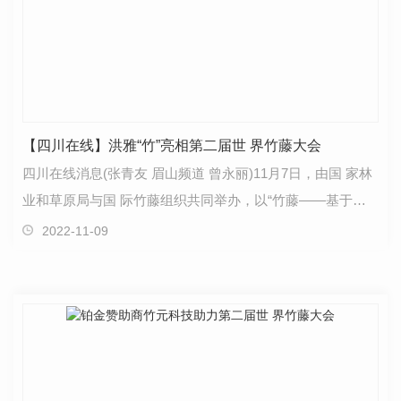
【四川在线】洪雅“竹”亮相第二届世 界竹藤大会
四川在线消息(张青友 眉山频道 曾永丽)11月7日，由国 家林
业和草原局与国 际竹藤组织共同举办，以“竹藤——基于自
然的可持续发展解决方案”为主题的国 际竹藤组织…
2022-11-09