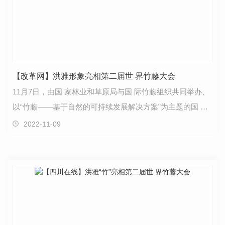
【改革网】洪雅形象亮相第二届世 界竹藤大会
11月7日，由国 家林业和草原局与国 际竹藤组织共同举办、
以“竹藤——基于自然的可持续发展解决方案”为主题的国 际
竹藤组织成立二十五周年志庆暨第二届世 界竹藤…
2022-11-09