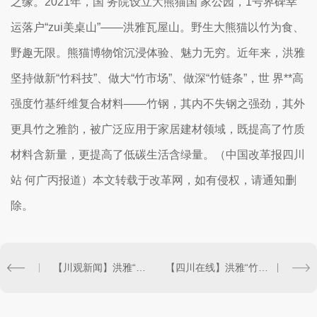
之缘。2021年，国 务院设立大熊猫国 家公园，1号界碑幸
运落户“zui美桌山”——洪雅瓦屋山。野生大熊猫以竹为食、
野趣无限。熊猫博物馆沉浸体验、魅力无穷。近年来，洪雅
坚持做新“竹科技”、做大“竹市场”、做深“竹链条”，世 界**高
强度竹基纤维复合材料——竹钢，其内不失钢之强劲，其外
更具竹之雅韵，被广泛应用于家居建材领域，既提高了竹质
材料含新量，更提高了低碳生活含绿量。（中国改革报四川
站 何广丙报道）本文转载于改革网，如有侵权，请通知删
除。
【川观新闻】洪雅“竹”亮相第二届国 际竹藤大会
【四川在线】洪雅“竹”亮相第二届世 界竹藤大会