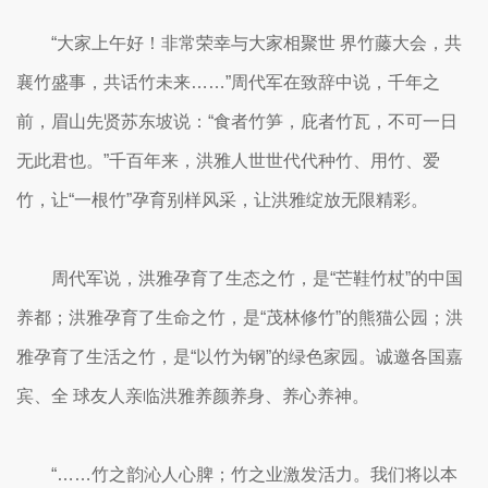
“大家上午好！非常荣幸与大家相聚世 界竹藤大会，共
襄竹盛事，共话竹未来……”周代军在致辞中说，千年之
前，眉山先贤苏东坡说：“食者竹笋，庇者竹瓦，不可一日
无此君也。”千百年来，洪雅人世世代代种竹、用竹、爱
竹，让“一根竹”孕育别样风采，让洪雅绽放无限精彩。
周代军说，洪雅孕育了生态之竹，是“芒鞋竹杖”的中国
养都；洪雅孕育了生命之竹，是“茂林修竹”的熊猫公园；洪
雅孕育了生活之竹，是“以竹为钢”的绿色家园。诚邀各国嘉
宾、全 球友人亲临洪雅养颜养身、养心养神。
“……竹之韵沁人心脾；竹之业激发活力。我们将以本